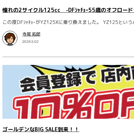
憧れの2サイクル125cc -DFｼｬﾁｮｰ55歳のオフロー
この度DFｼｬﾁｮｰがYZ125Xに乗り換えました。 YZ125と
寺尾 拓郎
2026.5.02
ゴールデンなBIG SALE到来！！