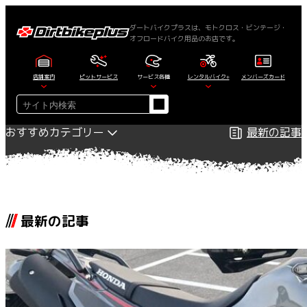
内
容
ダートバイクプラスは、モトクロス・ビンテージ・
オフロードバイク用品のお店です。
を
ス
キ
店舗案内
ピットサービス
サービス各種
レンタルバイク+
メンバーズカード
ッ
検
プ
索
おすすめカテゴリー
最新の記事
最新の記事