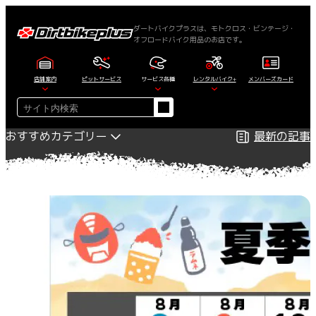
内
容
ダートバイクプラスは、モトクロス・ビンテージ・
オフロードバイク用品のお店です。
を
ス
キ
店舗案内
ピットサービス
サービス各種
レンタルバイク+
メンバーズカード
ッ
検
プ
索
おすすめカテゴリー
最新の記事