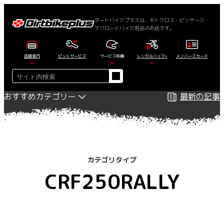
内
容
ダートバイクプラスは、モトクロス・ビンテージ・
オフロードバイク用品のお店です。
を
ス
キ
店舗案内
ピットサービス
サービス各種
レンタルバイク+
メンバーズカード
ッ
検
プ
索
おすすめカテゴリー
最新の記事
カテゴリタイプ
CRF250RALLY