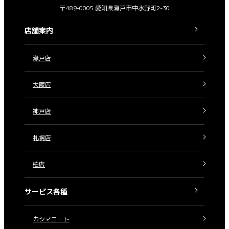
〒489-0005 愛知県瀬戸市中水野町2-30
店舗案内
瀬戸店
大阪店
神戸店
札幌店
柏店
サービス各種
カシマコート