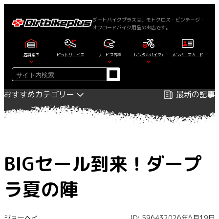
内
容
ダートバイクプラスは、モトクロス・ビンテージ・
オフロードバイク用品のお店です。
を
ス
キ
店舗案内
ピットサービス
サービス各種
レンタルバイク+
メンバーズカード
ッ
検
プ
索
おすすめカテゴリー
最新の記事
BIGセール到来！ダープ
ラ夏の陣
ジョーヘイ
ID: 59643
2026年6月19日