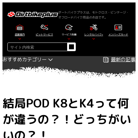
内
容
ダートバイクプラスは、モトクロス・ビンテージ・
オフロードバイク用品のお店です。
を
ス
キ
店舗案内
ピットサービス
サービス各種
レンタルバイク+
メンバーズカード
ッ
検
プ
索
おすすめカテゴリー
最新の記事
結局POD K8とK4って何
が違うの？！どっちがい
いの？！