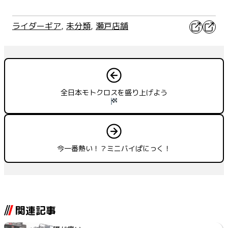
X
Faceb
ライダーギア
, 
未分類
, 
瀬戸店舗
全日本モトクロスを盛り上げよう
今一番熱い！？ミニバイぱにっく！
関連記事