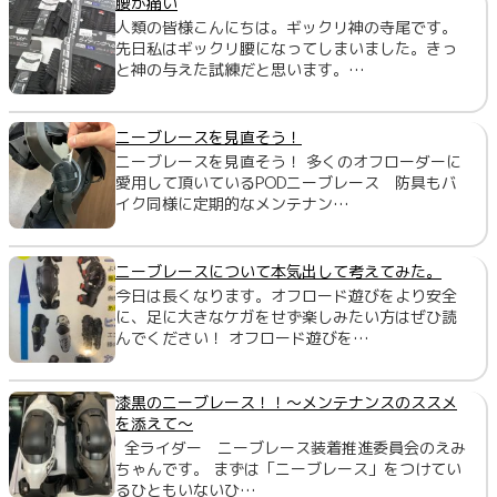
腰が痛い
人類の皆様こんにちは。ギックリ神の寺尾です。
先日私はギックリ腰になってしまいました。きっ
と神の与えた試練だと思います。…
ニーブレースを見直そう！
ニーブレースを見直そう！ 多くのオフローダーに
愛用して頂いているPODニーブレース 防具もバ
イク同様に定期的なメンテナン…
ニーブレースについて本気出して考えてみた。
今日は長くなります。オフロード遊びをより安全
に、足に大きなケガをせず楽しみたい方はぜひ読
んでください！ オフロード遊びを…
漆黒のニーブレース！！～メンテナンスのススメ
を添えて～
全ライダー ニーブレース装着推進委員会のえみ
ちゃんです。 まずは「ニーブレース」をつけてい
るひともいないひ…