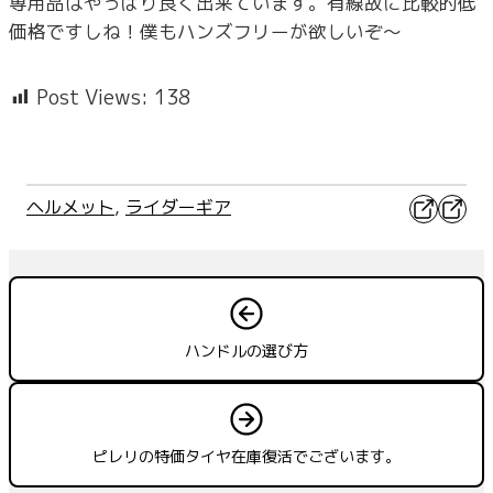
専用品はやっぱり良く出来ています。有線故に比較的低
価格ですしね！僕もハンズフリーが欲しいぞ～
Post Views:
138
X
Faceb
ヘルメット
, 
ライダーギア
ハンドルの選び方
ピレリの特価タイヤ在庫復活でございます。