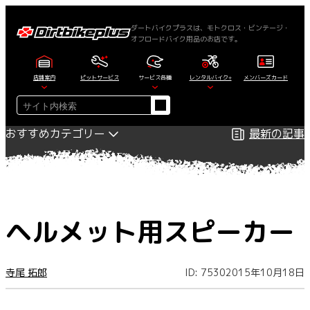
内
容
ダートバイクプラスは、モトクロス・ビンテージ・
オフロードバイク用品のお店です。
を
ス
キ
店舗案内
ピットサービス
サービス各種
レンタルバイク+
メンバーズカード
ッ
検
プ
索
おすすめカテゴリー
最新の記事
ヘルメット用スピーカー
寺尾 拓郎
ID: 7530
2015年10月18日