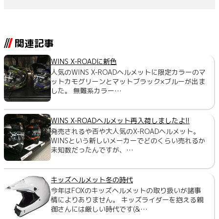
関連記事
WINS X-ROADに新色
人気のWINS X-ROADヘルメットに限定カラーのマ
ットカモグリーンとマットブラック×ブルーが出ま
した。 無難系カラー…
WINS X-ROADヘルメット再入荷しましたよ!!
発売されるや否や大人気のX-ROADヘルメット。
WINSという新しいメーカーでどのくらい売れるか
未知数だったんですが、…
キッズヘルメット冬の時代
今年はFOXのキッズヘルメットの取り扱いが諸事
情によりありません。 キッズライダーを抱える親
御さんには厳しい時代です(&…