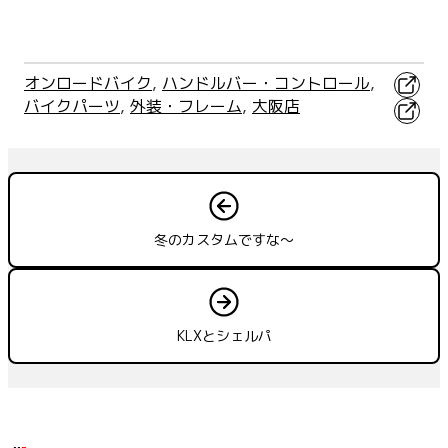
ww.youtube.com/watch?v=eZv32SQY_34&t=0s店内案
内ARAIヘルメットでお出迎えダートバイクプラス大阪店
は、ARAIオフロードヘルメットをフルラ…
X
オンロードバイク
, 
ハンドルバー・コントロール
, 
バイクパーツ
, 
外装・フレーム
, 
大阪店
Faceb
冬のカスタムですな～
KLXとシェルパ