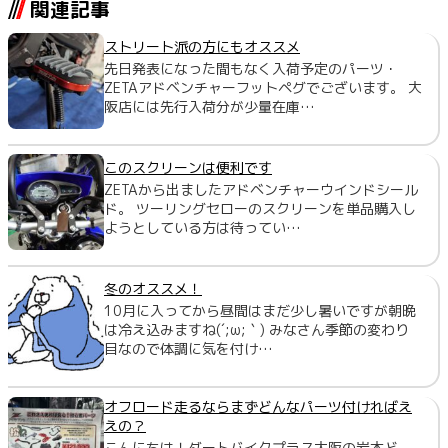
関連記事
ストリート派の方にもオススメ
先日発表になった間もなく入荷予定のパーツ・
ZETAアドベンチャーフットペグでございます。 大
阪店には先行入荷分が少量在庫…
このスクリーンは便利です
ZETAから出ましたアドベンチャーウインドシール
ド。 ツーリングセローのスクリーンを単品購入し
ようとしている方は待ってい…
冬のオススメ！
10月に入ってから昼間はまだ少し暑いですが朝晩
は冷え込みますね(´;ω;｀) みなさん季節の変わり
目なので体調に気を付け…
オフロード走るならまずどんなパーツ付ければえ
えの？
こんにちは！ダートバイクプラス大阪の岩本ど