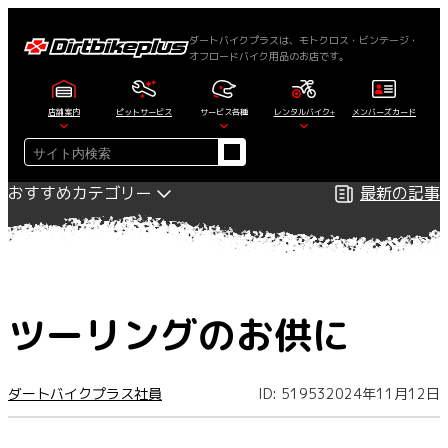
内
容
ダートバイクプラスは、モトクロス・ビンテージ・
オフロードバイク用品のお店です。
を
ス
キ
店舗案内
ピットサービス
サービス各種
レンタルバイク+
メンバーズカード
ッ
検
プ
索
おすすめカテゴリー
最新の記事
ツーリングのお供に
ダートバイクプラス社員
ID: 51953
2024年11月12日