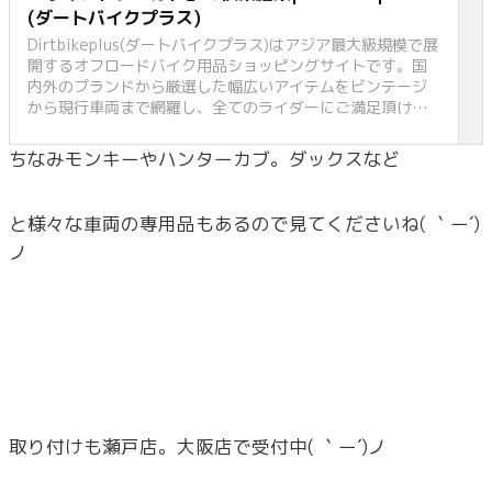
(ダートバイクプラス)
Dirtbikeplus(ダートバイクプラス)はアジア最大級規模で展
開するオフロードバイク用品ショッピングサイトです。国
内外のブランドから厳選した幅広いアイテムをビンテージ
から現行車両まで網羅し、全てのライダーにご満足頂ける
よう取り組んでおります。
ちなみモンキーやハンターカブ。ダックスなど
と様々な車両の専用品もあるので見てくださいね( ｀ー´)
ノ
取り付けも瀬戸店。大阪店で受付中( ｀ー´)ノ