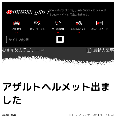
内
容
ダートバイクプラスは、モトクロス・ビンテージ・
オフロードバイク用品のお店です。
を
ス
キ
店舗案内
ピットサービス
サービス各種
レンタルバイク+
メンバーズカード
ッ
検
プ
索
おすすめカテゴリー
最新の記事
アザルトヘルメット出ま
した
寺尾 拓郎
ID: 7517
2015年10月16日