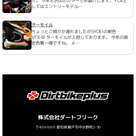
た。 今年も沢山のカラーでお届けします。 FOXと
してはエントリーモデル…
ターモイル
ちょっとご紹介が遅れましたがSHOEIの新色・
VFX-W ターモイルが入荷しております。 今年の限
定色第一弾ですね。 メ…
株式会社ダートフリーク
〒489-0005 愛知県瀬戸市中水野町2-30