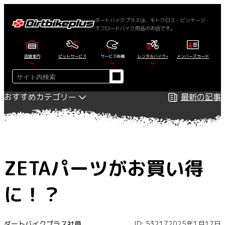
内
容
ダートバイクプラスは、モトクロス・ビンテージ・
オフロードバイク用品のお店です。
を
ス
キ
店舗案内
ピットサービス
サービス各種
レンタルバイク+
メンバーズカード
ッ
検
プ
索
おすすめカテゴリー
最新の記事
ZETAパーツがお買い得
に！？
ダートバイクプラス社員
ID: 53217
2025年1月17日