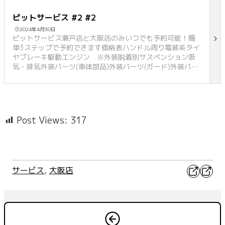
ピットサービス #2 #2
2024年4月30日
ピットサービス瀬戸店と大阪店のみいつでも予約可能！簡
単3ステップで予約できます価格表ハンドル周り電装系タイ
ヤブレーキ駆動エンジン ※外装脱着別サスペンション吸
気・排気外装パーツ(車体部品)外装パーツ(ガード)外装パー
ツ(ビレット)ハンドル周り項 目税込ハンドル脱着¥1,100ハ
ンドル交換 （穴あけ込）¥5,500ハンドル交換 (レーサー）
¥4,400グリップ交換 (チューブ一体型は作業不可)¥1,650
スロットルチューブ交換 （グリップ交換込）¥2,200純正ス
ロットル加工¥1,650グリップヒーター¥8,800ハンドガー
Post Views:
317
ド （オープンタ…
X
Faceb
サービス
, 
大阪店