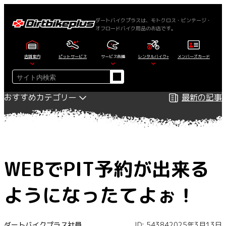
内
容
ダートバイクプラスは、モトクロス・ビンテージ・
オフロードバイク用品のお店です。
を
ス
キ
店舗案内
ピットサービス
サービス各種
レンタルバイク+
メンバーズカード
ッ
検
プ
索
おすすめカテゴリー
最新の記事
WEBでPIT予約が出来る
ようになったてよぉ！
ダートバイクプラス社員
ID: 54384
2025年3月13日