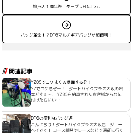
神戸店１周年祭 ダープラEDごっこ
バッグ革命！？DFGマルチギアバッグが超便利！
関連記事
YZ85でコケまくる準備するぞ！
YZでコケるぞー！ ダートバイクプラス大阪の岩
本どすぇ～。 YZ85を納車されたお客様からなに
付けたらいい…
DFGの便利なバッグ達
こんにちは！ダートバイクプラス大阪店 ジョー
ヘイです！ コース練習やレースなどで遠征に行く