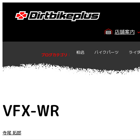
内
容
を
ス
店舗案内
キ
ッ
プ
柏店
バイクパーツ
ライ
ブログカテゴリ
：
VFX-WR
寺尾 拓郎