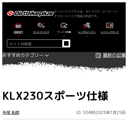
内
容
ダートバイクプラスは、モトクロス・ビンテージ・
オフロードバイク用品のお店です。
を
ス
キ
店舗案内
ピットサービス
サービス各種
レンタルバイク+
メンバーズカード
ッ
検
プ
索
おすすめカテゴリー
最新の記事
KLX230スポーツ仕様
寺尾 拓郎
ID: 53486
2025年1月25日