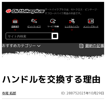
内
容
ダートバイクプラスは、モトクロス・ビンテージ・
オフロードバイク用品のお店です。
を
ス
キ
店舗案内
ピットサービス
サービス各種
レンタルバイク+
メンバーズカード
ッ
検
プ
索
おすすめカテゴリー
最新の記事
ハンドルを交換する理由
寺尾 拓郎
ID: 28875
2023年10月29日