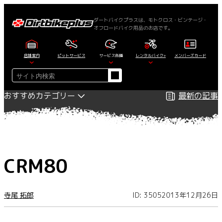
内
容
ダートバイクプラスは、モトクロス・ビンテージ・
オフロードバイク用品のお店です。
を
ス
キ
店舗案内
ピットサービス
サービス各種
レンタルバイク+
メンバーズカード
ッ
検
プ
索
おすすめカテゴリー
最新の記事
CRM80
寺尾 拓郎
ID: 3505
2013年12月26日