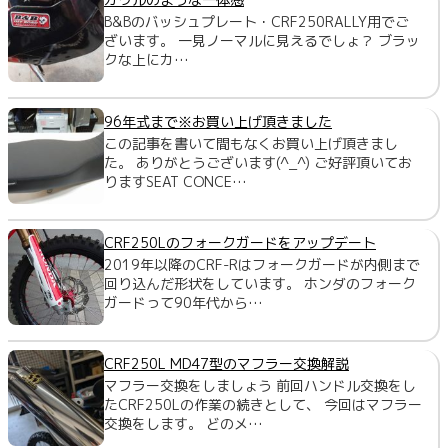
B&Bのバッシュプレート・CRF250RALLY用でご
ざいます。 一見ノーマルに見えるでしょ？ ブラッ
クな上にカ…
96年式まで※お買い上げ頂きました
この記事を書いて間もなくお買い上げ頂きまし
た。 ありがとうございます(^_^) ご好評頂いてお
りますSEAT CONCE…
CRF250Lのフォークガードをアップデート
2019年以降のCRF-Rはフォークガードが内側まで
回り込んだ形状をしています。 ホンダのフォーク
ガードって90年代から…
CRF250L MD47型のマフラー交換解説
マフラー交換をしましょう 前回ハンドル交換をし
たCRF250Lの作業の続きとして、 今回はマフラー
交換をします。 どのメ…