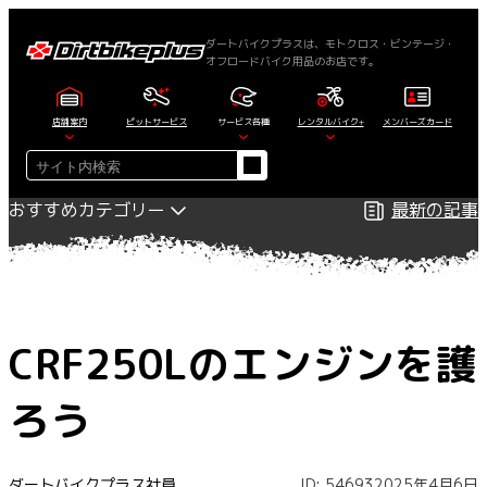
内
容
ダートバイクプラスは、モトクロス・ビンテージ・
オフロードバイク用品のお店です。
を
ス
キ
店舗案内
ピットサービス
サービス各種
レンタルバイク+
メンバーズカード
ッ
検
プ
索
おすすめカテゴリー
最新の記事
CRF250Lのエンジンを護
ろう
ダートバイクプラス社員
ID: 54693
2025年4月6日