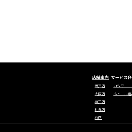
店舗案内
サービス各
瀬戸店
カシマコー
大阪店
ホイール組
神戸店
札幌店
柏店