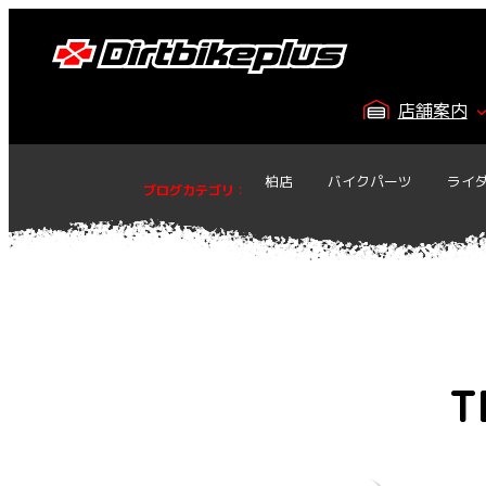
内
容
を
ス
店舗案内
キ
ッ
プ
柏店
バイクパーツ
ライ
ブログカテゴリ
：
T