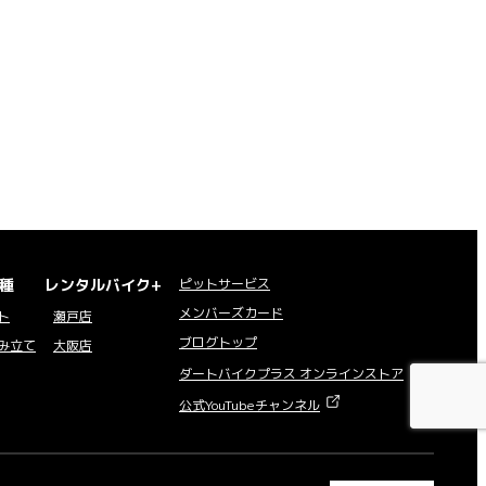
種
レンタルバイク+
ピットサービス
メンバーズカード
ト
瀬戸店
ブログトップ
み立て
大阪店
ダートバイクプラス オンラインストア
公式YouTubeチャンネル