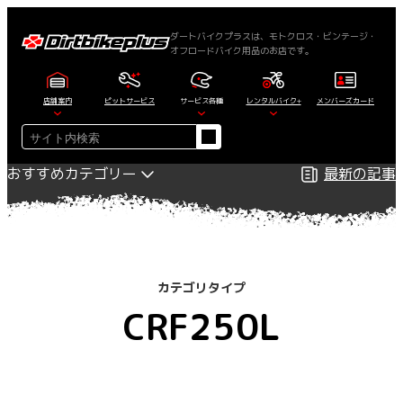
内
容
ダートバイクプラスは、モトクロス・ビンテージ・
オフロードバイク用品のお店です。
を
ス
キ
店舗案内
ピットサービス
サービス各種
レンタルバイク+
メンバーズカード
ッ
検
プ
索
おすすめカテゴリー
最新の記事
カテゴリタイプ
CRF250L