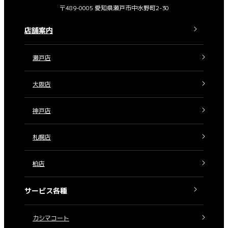
〒489-0005 愛知県瀬戸市中水野町2-30
店舗案内
瀬戸店
大阪店
神戸店
札幌店
柏店
サービス各種
カシマコート