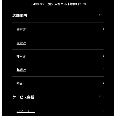
〒489-0005 愛知県瀬戸市中水野町2-30
店舗案内
瀬戸店
大阪店
神戸店
札幌店
柏店
サービス各種
カシマコート