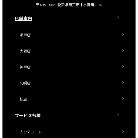
〒489-0005 愛知県瀬戸市中水野町2-30
店舗案内
瀬戸店
大阪店
神戸店
札幌店
柏店
サービス各種
カシマコート