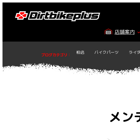
内
容
を
ス
店舗案内
キ
ッ
プ
柏店
バイクパーツ
ライ
ブログカテゴリ
：
メン