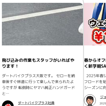
飛び込みの作業もスタッフがいればや
春からオフ
ります！
く新学期SA
ダートバイクプラス大阪です。 セローを納
2025年春
車後すぐ林道に行って楽しんで来られたよ
フロードを
うですが 転倒時にヤマハ純正ハンドガード
シーズンに
と…
ジ
ダートバイクプラス社員
202