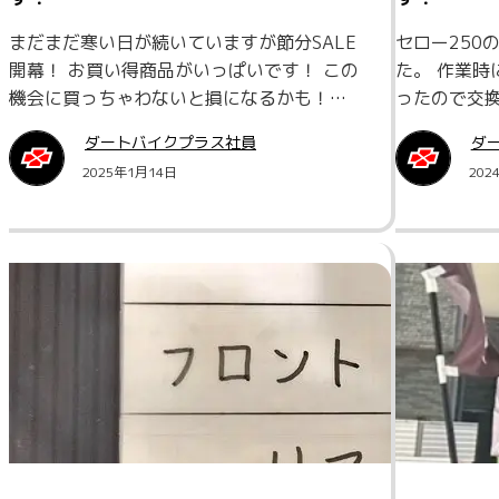
まだまだ寒い日が続いていますが節分SALE
セロー250
開幕！ お買い得商品がいっぱいです！ この
た。 作業時
機会に買っちゃわないと損になるかも！…
ったので交換
ダートバイクプラス社員
ダ
2025年1月14日
202