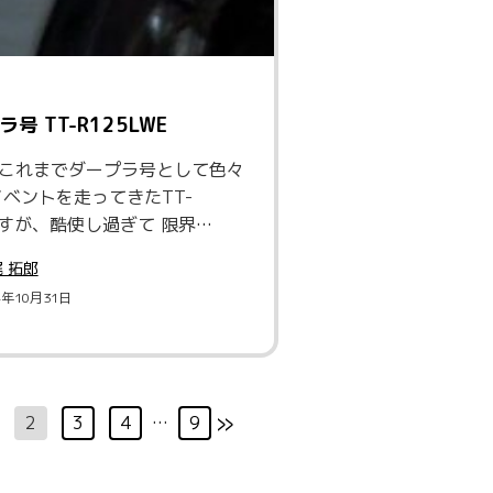
号 TT-R125LWE
R これまでダープラ号として色々
ベントを走ってきたTT-
Eですが、酷使し過ぎて 限界…
 拓郎
4年10月31日
»
2
3
4
…
9