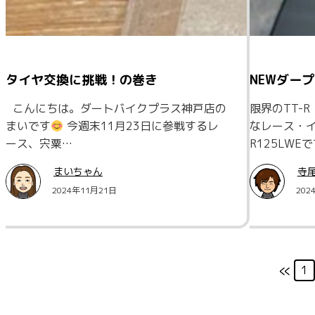
タイヤ交換に挑戦！の巻き
NEWダープラ
こんにちは。ダートバイクプラス神戸店の
限界のTT-
まいです
今週末11月23日に参戦するレ
なレース・イ
ース、宍粟…
R125LW
まいちゃん
寺尾
2024年11月21日
202
«
1