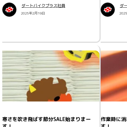
ダートバイクプラス社員
ダ
2025年2月19日
202
寒さを吹き飛ばす節分SALE始まりまー
作業時に消
す！
す！