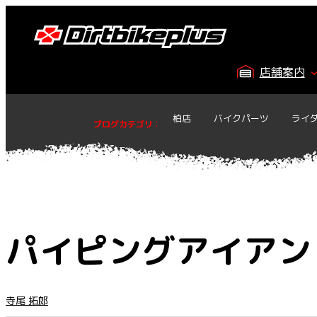
内
容
を
ス
店舗案内
キ
ッ
プ
柏店
バイクパーツ
ライ
ブログカテゴリ
：
パイピングアイアン
寺尾 拓郎