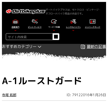
内
容
ダートバイクプラスは、モトクロス・ビンテージ・
オフロードバイク用品のお店です。
を
ス
キ
店舗案内
ピットサービス
サービス各種
レンタルバイク+
メンバーズカード
ッ
検
プ
索
おすすめカテゴリー
最新の記事
A-1ルーストガード
寺尾 拓郎
ID: 7912
2016年1月26日