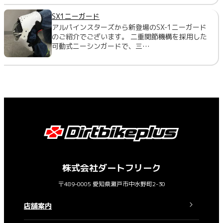
SX1ニーガード
アルパインスターズから新登場のSX-1ニーガード
のご紹介でございます。 二重関節機構を採用した
可動式ニーシンガードで、三…
株式会社ダートフリーク
〒489-0005 愛知県瀬戸市中水野町2-30
店舗案内