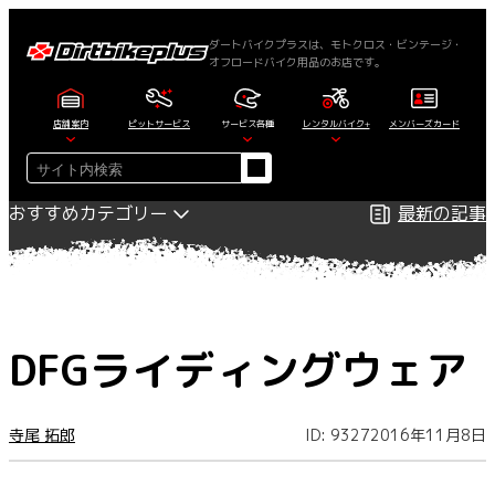
内
容
ダートバイクプラスは、モトクロス・ビンテージ・
オフロードバイク用品のお店です。
を
ス
キ
店舗案内
ピットサービス
サービス各種
レンタルバイク+
メンバーズカード
ッ
検
プ
索
おすすめカテゴリー
最新の記事
DFGライディングウェア
寺尾 拓郎
ID: 9327
2016年11月8日