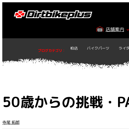
内
容
を
ス
店舗案内
キ
ッ
プ
柏店
バイクパーツ
ライ
ブログカテゴリ
：
50歳からの挑戦・PA
寺尾 拓郎