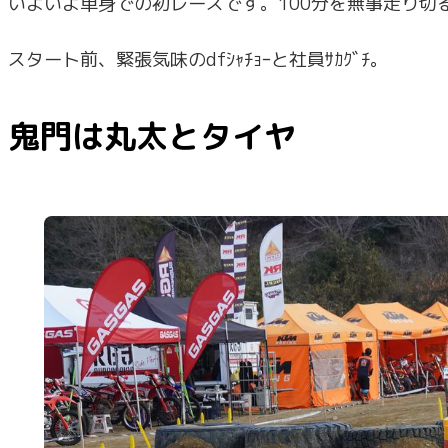
いよいよ単身での初レースです。100分を無事走り切
スタート前、緊張気味のdfｼｬﾁｮｰと社員ｻｶｸﾞﾁ。
鬼門は丸太とタイヤ