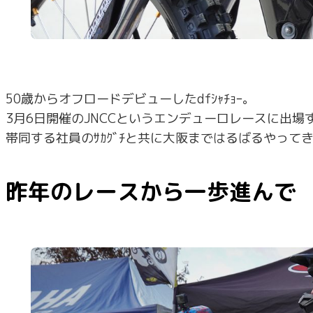
50歳からオフロードデビューしたdfｼｬﾁｮｰ。
3月6日開催のJNCCというエンデューロレースに出場
帯同する社員のｻｶｸﾞﾁと共に大阪まではるばるやって
昨年のレースから一歩進んで