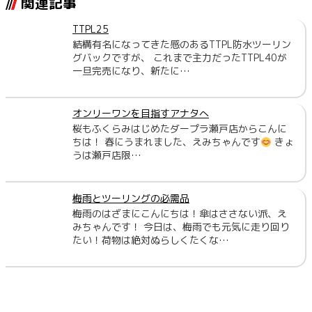
関連記事
TTPL25
結構有名になってきた感のあるTTPL防水ツーリン
グバックですが、 これまで主力だったTTPL40が
一旦完売になり、新たに…
オンリーワンを目指すアナタへ
桜もふくらみはじめたダープラ瀬戸店からこんに
ちは！ 春にうまれました、えみちゃんです
きょ
うは瀬戸店限…
梅雨とツーリングの必需品
梅雨のはざまにこんにちは！傘はささない派、え
みちゃんです！ 今日は、梅雨でも元気に走り回り
たい！荷物は絶対ぬらしくたくな…