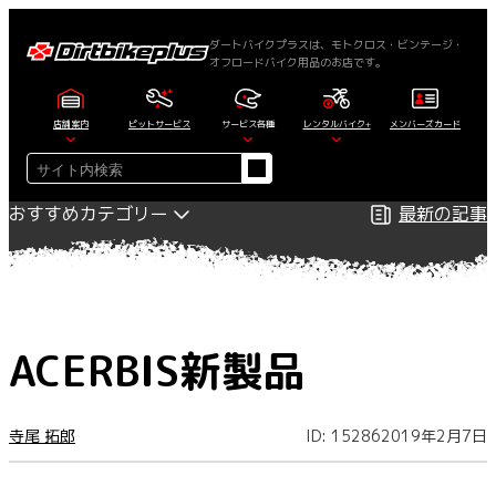
内
容
ダートバイクプラスは、モトクロス・ビンテージ・
オフロードバイク用品のお店です。
を
ス
キ
店舗案内
ピットサービス
サービス各種
レンタルバイク+
メンバーズカード
ッ
検
プ
索
おすすめカテゴリー
最新の記事
ACERBIS新製品
寺尾 拓郎
ID: 15286
2019年2月7日