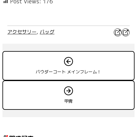
Post Views:
176
X
Faceb
アクセサリー
, 
バッグ
パウダーコート メインフレーム！
甲冑