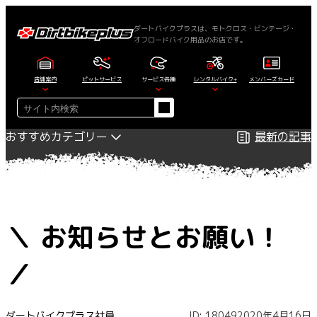
内
容
ダートバイクプラスは、モトクロス・ビンテージ・
オフロードバイク用品のお店です。
を
ス
キ
店舗案内
ピットサービス
サービス各種
レンタルバイク+
メンバーズカード
ッ
検
プ
索
おすすめカテゴリー
最新の記事
＼ お知らせとお願い！
／
ダートバイクプラス社員
ID: 18049
2020年4月16日