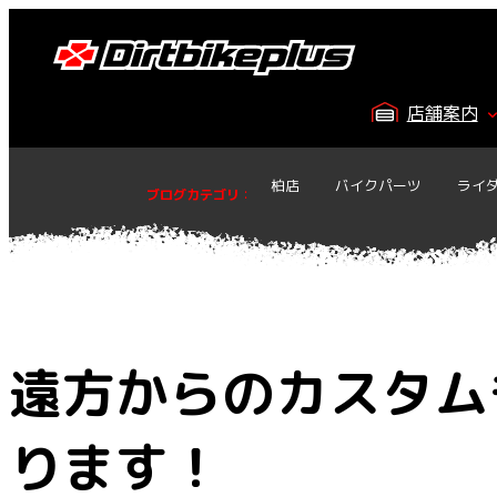
内
容
を
ス
店舗案内
キ
ッ
プ
柏店
バイクパーツ
ライ
ブログカテゴリ
：
遠方からのカスタム
ります！