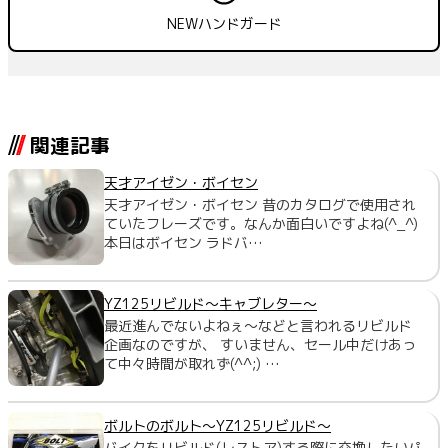
NEWハンドガード
関連記事
天才アイゼン・ボイセン
天才アイゼン・ボイセン 昔のカタログで使用され
ていたフレーズです。なんか面白いですよね(^_^)
本日はボイセン ラドバ…
YZ125リビルド～キャブレター～
最近進んでないよねぇ～などと言われるリビルド
企画なのですが、 すいません、セール中だけあっ
て中々時間が取れず(^^;) …
ボルトのボルト～YZ125リビルド～
バイクをリビルド(レストア)する際に交換したいパ