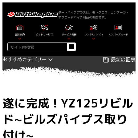
内
容
ダートバイクプラスは、モトクロス・ビンテージ・
オフロードバイク用品のお店です。
を
ス
キ
店舗案内
ピットサービス
サービス各種
レンタルバイク+
メンバーズカード
ッ
検
プ
索
おすすめカテゴリー
最新の記事
遂に完成！YZ125リビル
ド~ビルズパイプス取り
付け~