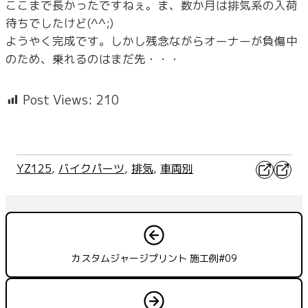
ここまで長かったですねぇ。ま、数か月は排気系の入荷
待ちでしたけど(^^;)
ようやく完成です。しかし残念ながらオーナーが負傷中
のため、乗れるのはまだ先・・・
Post Views:
210
X
Faceb
YZ125
, 
バイクパーツ
, 
排気
, 
車両別
カスタムジャージプリント 施工例#09