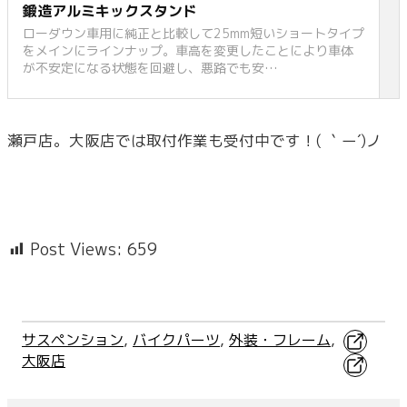
鍛造アルミキックスタンド
ローダウン車用に純正と比較して25mm短いショートタイプ
をメインにラインナップ。車高を変更したことにより車体
が不安定になる状態を回避し、悪路でも安…
瀬戸店。大阪店では取付作業も受付中です！( ｀ー´)ノ
Post Views:
659
X
サスペンション
, 
バイクパーツ
, 
外装・フレーム
, 
大阪店
Faceboo