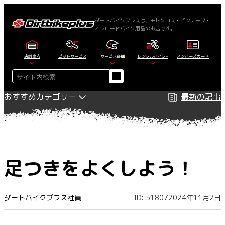
内
容
ダートバイクプラスは、モトクロス・ビンテージ・
オフロードバイク用品のお店です。
を
ス
キ
店舗案内
ピットサービス
サービス各種
レンタルバイク+
メンバーズカード
ッ
検
プ
索
おすすめカテゴリー
最新の記事
足つきをよくしよう！
ダートバイクプラス社員
ID: 51807
2024年11月2日