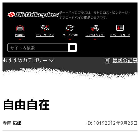
内
容
ダートバイクプラスは、モトクロス・ビンテージ・
オフロードバイク用品のお店です。
を
ス
キ
店舗案内
ピットサービス
サービス各種
レンタルバイク+
メンバーズカード
ッ
検
プ
索
おすすめカテゴリー
最新の記事
自由自在
寺尾 拓郎
ID: 1019
2012年9月25日