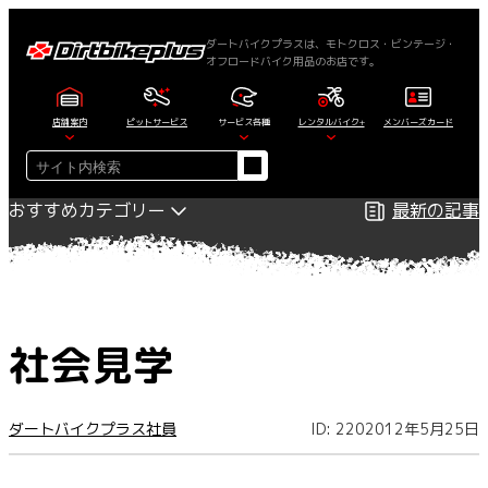
内
容
ダートバイクプラスは、モトクロス・ビンテージ・
オフロードバイク用品のお店です。
を
ス
キ
店舗案内
ピットサービス
サービス各種
レンタルバイク+
メンバーズカード
ッ
検
プ
索
おすすめカテゴリー
最新の記事
社会見学
ダートバイクプラス社員
ID: 220
2012年5月25日