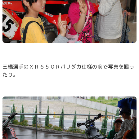
三橋選手のＸＲ６５０Ｒパリダカ仕様の前で写真を撮っ
たり。