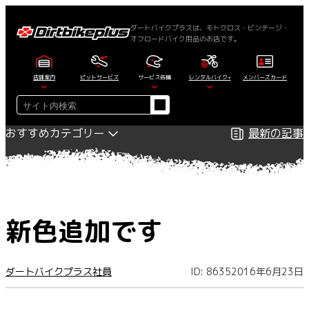
内
容
ダートバイクプラスは、モトクロス・ビンテージ・
オフロードバイク用品のお店です。
を
ス
キ
店舗案内
ピットサービス
サービス各種
レンタルバイク+
メンバーズカード
ッ
検
プ
索
おすすめカテゴリー
最新の記事
新色追加です
ダートバイクプラス社員
ID: 8635
2016年6月23日