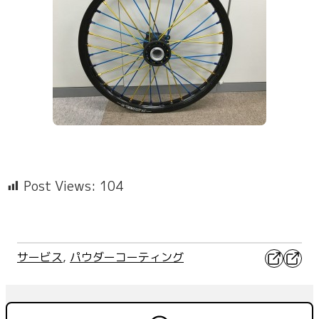
Post Views:
104
X
Faceb
サービス
, 
パウダーコーティング