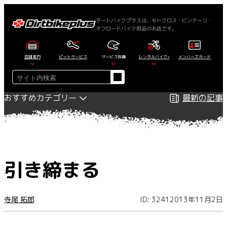
内
容
ダートバイクプラスは、モトクロス・ビンテージ・
オフロードバイク用品のお店です。
を
ス
キ
店舗案内
ピットサービス
サービス各種
レンタルバイク+
メンバーズカード
ッ
検
プ
索
おすすめカテゴリー
最新の記事
引き締まる
寺尾 拓郎
ID: 3241
2013年11月2日