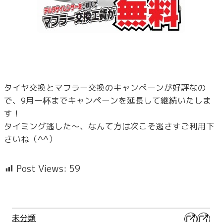
タイヤ交換とマフラー交換のキャンペーンが好評なの
で、9月一杯までキャンペーンを延長して継続いたしま
す！
タイミング逃した～、なんて方は次こそ逃さすご利用下
さいね（^^）
Post Views:
59
X
Faceb
未分類