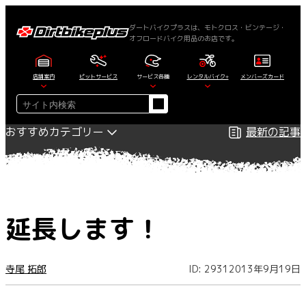
内
容
ダートバイクプラスは、モトクロス・ビンテージ・
オフロードバイク用品のお店です。
を
ス
キ
店舗案内
ピットサービス
サービス各種
レンタルバイク+
メンバーズカード
ッ
検
プ
索
おすすめカテゴリー
最新の記事
延長します！
寺尾 拓郎
ID: 2931
2013年9月19日