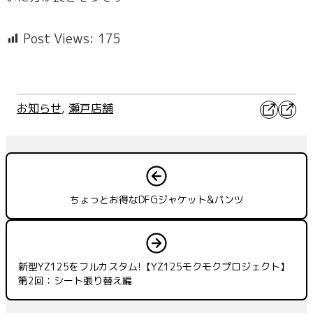
Post Views:
175
X
Faceb
お知らせ
, 
瀬戸店舗
ちょっとお得なDFGジャケット&パンツ
新型YZ125をフルカスタム!【YZ125モクモクプロジェクト】
第2回：シート張り替え編