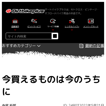
内
容
ダートバイクプラスは、モトクロス・ビンテージ・
オフロードバイク用品のお店です。
を
ス
キ
店舗案内
ピットサービス
サービス各種
レンタルバイク+
メンバーズカード
ッ
検
プ
索
おすすめカテゴリー
最新の記事
今買えるものは今のうち
に
寺尾 拓郎
ID: 24803
2022年5月21日