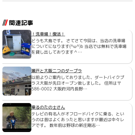
関連記事
！洗車場！復活！
どうも大島です。 さてさて今回は、当店の洗車場
についてになります(^ω^)b 当店では無料で洗車場
を貸し出しております＾…
瀬戸と大阪二つのダープラ
以前よりご案内しておりました、ダートバイクプ
ラス大阪が先日オープン致しました。 住所は〒
586-0002 大阪府河内長野…
乗るのたの士さん
テレビの有名人がオフロードバイクに乗る、とい
うのは昔はよくあったと思いますが最近は中々レ
アです。 数年前は野球の新庄剛志…