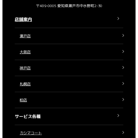
〒489-0005 愛知県瀬戸市中水野町2-30
店舗案内
瀬戸店
大阪店
神戸店
札幌店
柏店
サービス各種
カシマコート