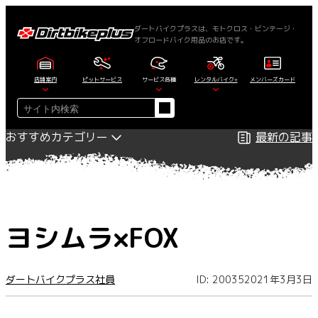
内
容
ダートバイクプラスは、モトクロス・ビンテージ・
オフロードバイク用品のお店です。
を
ス
キ
店舗案内
ピットサービス
サービス各種
レンタルバイク+
メンバーズカード
ッ
検
プ
索
おすすめカテゴリー
最新の記事
ヨシムラ×FOX
ダートバイクプラス社員
ID: 20035
2021年3月3日