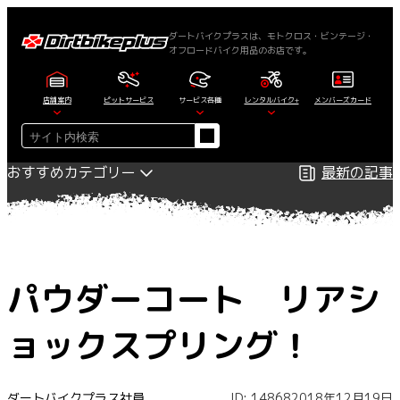
内
容
ダートバイクプラスは、モトクロス・ビンテージ・
オフロードバイク用品のお店です。
を
ス
キ
店舗案内
ピットサービス
サービス各種
レンタルバイク+
メンバーズカード
ッ
検
プ
索
おすすめカテゴリー
最新の記事
パウダーコート リアシ
ョックスプリング！
ダートバイクプラス社員
ID: 14868
2018年12月19日