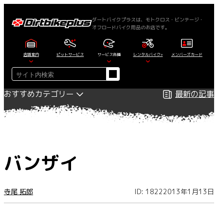
内
容
ダートバイクプラスは、モトクロス・ビンテージ・
オフロードバイク用品のお店です。
を
ス
キ
店舗案内
ピットサービス
サービス各種
レンタルバイク+
メンバーズカード
ッ
検
プ
索
おすすめカテゴリー
最新の記事
バンザイ
寺尾 拓郎
ID: 1822
2013年1月13日