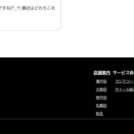
ですね(^_^) 最近はどれもこれ
店舗案内
サービス各
瀬戸店
カシマコー
大阪店
ホイール組
神戸店
札幌店
柏店