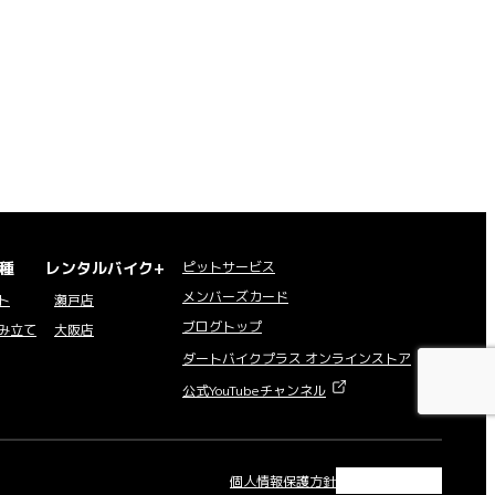
種
レンタルバイク+
ピットサービス
メンバーズカード
ト
瀬戸店
ブログトップ
み立て
大阪店
ダートバイクプラス オンラインストア
公式YouTubeチャンネル
X
Instagram
Facebook
YouTube
個人情報保護方針