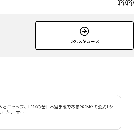
X
Fac
DRCメタムース
シャツとキャップ、FMXの全日本選手権であるGOBIGの公式Tシ
ました。 大…