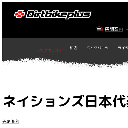
内
容
を
ス
店舗案内
キ
ッ
プ
柏店
バイクパーツ
ライ
ブログカテゴリ
：
ネイションズ日本代
寺尾 拓郎