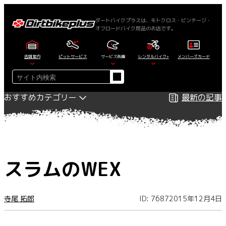
内
容
ダートバイクプラスは、モトクロス・ビンテージ・
オフロードバイク用品のお店です。
を
ス
キ
店舗案内
ピットサービス
サービス各種
レンタルバイク+
メンバーズカード
ッ
検
プ
索
おすすめカテゴリー
最新の記事
スラムのWEX
寺尾 拓郎
ID: 7687
2015年12月4日