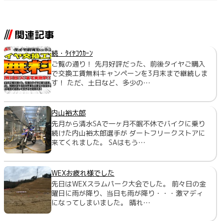
関連記事
続・ﾀｲﾔｺｳｶｰﾝ
ご覧の通り！ 先月好評だった、前後タイヤご購入
で交換工賃無料キャンペーンを3月末まで継続しま
す！ ただ、土日など、多少の…
内山裕太郎
先月から清水SAで一ヶ月不眠不休でバイクに乗り
続けた内山裕太郎選手が ダートフリークストアに
来てくれました。 SAはもう…
WEXお疲れ様でした
先日はWEXスラムパーク大会でした。 前々日の金
曜日に雨が降り、当日も雨が降り・・・激マディ
になってしまいました。 晴れ…