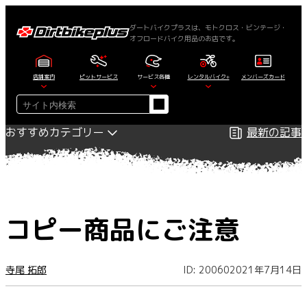
内
容
ダートバイクプラスは、モトクロス・ビンテージ・
オフロードバイク用品のお店です。
を
ス
キ
店舗案内
ピットサービス
サービス各種
レンタルバイク+
メンバーズカード
ッ
検
プ
索
おすすめカテゴリー
最新の記事
コピー商品にご注意
寺尾 拓郎
ID: 20060
2021年7月14日