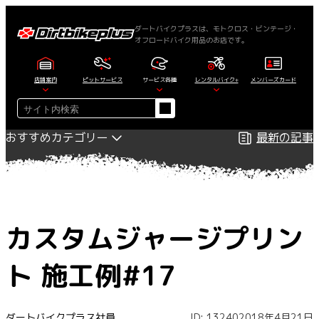
内
容
ダートバイクプラスは、モトクロス・ビンテージ・
オフロードバイク用品のお店です。
を
ス
キ
店舗案内
ピットサービス
サービス各種
レンタルバイク+
メンバーズカード
ッ
検
プ
索
おすすめカテゴリー
最新の記事
カスタムジャージプリン
ト 施工例#17
ダートバイクプラス社員
ID: 13240
2018年4月21日