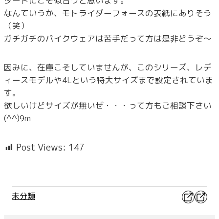
タードにこそ似合うと思います。
なんていうか、モトライダーフォースの表紙にありそう
（笑）
ガチガチのバイクウェアは苦手だって方は是非どうぞ～
因みに、在庫こそしていませんが、このシリーズ、レデ
ィースモデルや4Lという特大サイズまで設定されていま
す。
欲しいけどサイズが無いぜ・・・って方もご相談下さい
(^^)9m
Post Views:
147
X
Faceb
未分類