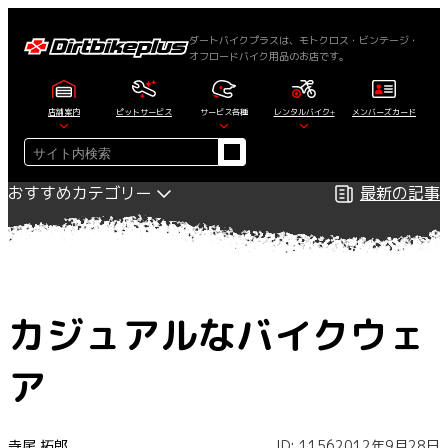
内
容
ダートバイクプラスは、モトクロス・ビンテージ・
オフロードバイク用品のお店です。
を
ス
キ
店舗案内
ピットサービス
サービス各種
レンタルバイク+
メンバーズカード
ッ
検
プ
索
おすすめカテゴリー
最新の記事
カジュアルなバイクウェ
ア
寺尾 拓郎
ID: 1156
2012年9月28日