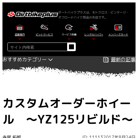
内
容
ダートバイクプラスは、モトクロス・ビンテージ・
オフロードバイク用品のお店です。
を
ス
キ
店舗案内
ピットサービス
サービス各種
レンタルバイク+
メンバーズカード
ッ
検
プ
索
おすすめカテゴリー
最新の記事
カスタムオーダーホイー
ル ～YZ125リビルド～
寺尾 拓郎
ID: 11113
2017年8月24日