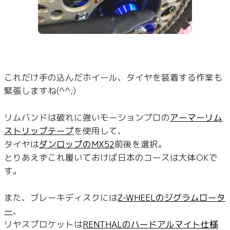
これだけ手の込んだホイール、タイヤを装着する作業も
緊張しますね(^^;)
リムバンドは破れに強いモーションプロの
アーマーリム
ストリップテープ
を使用して、
タイヤは
ダンロップのMX52
前後を選択。
とりあえずこれ履いておけば日本のコースは大体OKで
す。
また、ブレーキディスクには
Z-WHEELのジグラムロータ
ー
、
リヤスプロケットは
RENTHALのハードアルマイト仕様