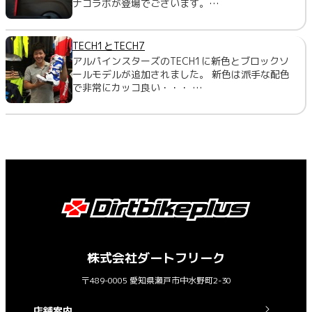
ナコラボが登場でございます。…
TECH1とTECH7
アルパインスターズのTECH1に新色とブロックソ
ールモデルが追加されました。 新色は派手な配色
で非常にカッコ良い・・・ …
株式会社ダートフリーク
〒489-0005 愛知県瀬戸市中水野町2-30
店舗案内