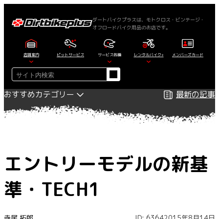
内
容
ダートバイクプラスは、モトクロス・ビンテージ・
オフロードバイク用品のお店です。
を
ス
キ
店舗案内
ピットサービス
サービス各種
レンタルバイク+
メンバーズカード
ッ
検
プ
索
おすすめカテゴリー
最新の記事
エントリーモデルの新基
準・TECH1
寺尾 拓郎
ID: 6364
2015年8月14日