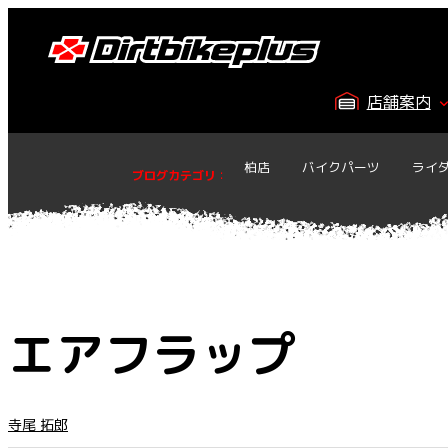
内
容
を
ス
店舗案内
キ
ッ
プ
柏店
バイクパーツ
ライ
ブログカテゴリ
：
エアフラップ
寺尾 拓郎