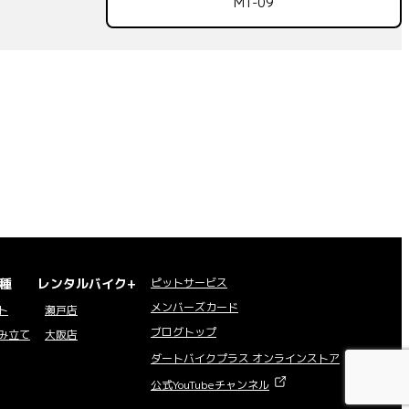
MT-09
種
レンタルバイク+
ピットサービス
メンバーズカード
ト
瀬戸店
ブログトップ
み立て
大阪店
ダートバイクプラス オンラインストア
公式YouTubeチャンネル