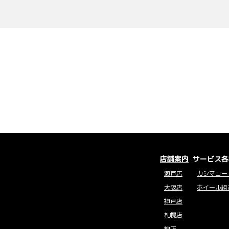
店舗案内
サービス各
瀬戸店
カシマコー
大阪店
ホイール組
神戸店
札幌店
柏店