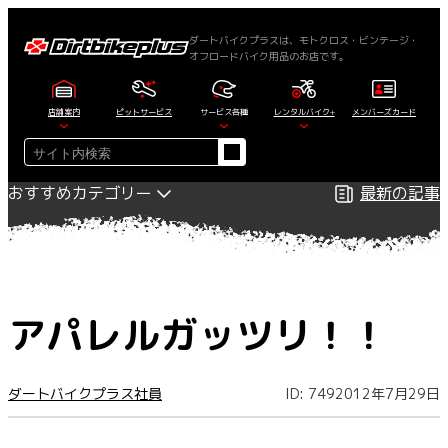
内
容
ダートバイクプラスは、モトクロス・ビンテージ・
オフロードバイク用品のお店です。
を
ス
キ
店舗案内
ピットサービス
サービス各種
レンタルバイク+
メンバーズカード
ッ
検
プ
索
おすすめカテゴリー
最新の記事
アパレルガッツリ！！
ダートバイクプラス社員
ID: 749
2012年7月29日