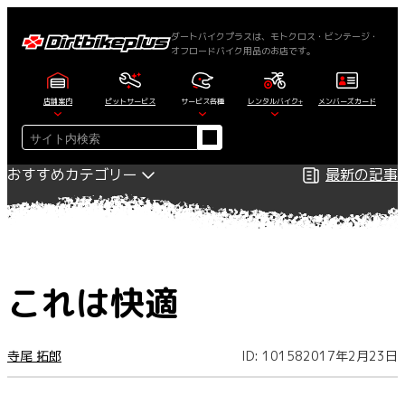
内
容
ダートバイクプラスは、モトクロス・ビンテージ・
オフロードバイク用品のお店です。
を
ス
キ
店舗案内
ピットサービス
サービス各種
レンタルバイク+
メンバーズカード
ッ
検
プ
索
おすすめカテゴリー
最新の記事
これは快適
寺尾 拓郎
ID: 10158
2017年2月23日