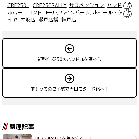
X
CRF250L
, 
CRF250RALLY
, 
サスペンション
, 
ハンド
ルバー・コントロール
, 
バイクパーツ
, 
ホイール・タ
Faceb
イヤ
, 
大阪店
, 
瀬戸店舗
, 
神戸店
新型KLX230のハンドルを護ろう
前もってのご予約で当日モタード化へ！
関連記事
CRF250RALLYを絶対守ろう！