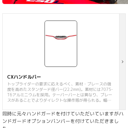
CXハンドルバー
トップライダーの要求に応えるべく、素材・ブレースの強
度を高めたスタンダード径バー(22.2mm)。素材には7075-
T6アルミニウムを採用。テーパーバーとは異なり、ブレー
スがあることでよりダイレクトな操作感が得られる。幅広
いカテゴリーのトップライダーが使用することで高い品質
と安全性を実証。表面にサン
同時に元々ハンドガードを付けていただいていますがハ
ンドガードオプションバンパーを付けていただきまし