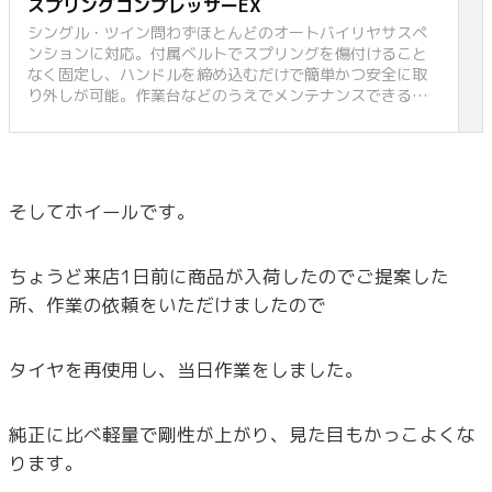
スプリングコンプレッサーEX
シングル・ツイン問わずほとんどのオートバイリヤサスペ
ンションに対応。付属ベルトでスプリングを傷付けること
なく固定し、ハンドルを締め込むだけで簡単かつ安全に取
り外しが可能。作業台などのうえでメンテナンスできるよ
うに、本体の底面にフットゴムを配置。ループタイプとブ
ラケットタイプの2種類のアタッチメントが
そしてホイールです。
ちょうど来店1日前に商品が入荷したのでご提案した
所、作業の依頼をいただけましたので
タイヤを再使用し、当日作業をしました。
純正に比べ軽量で剛性が上がり、見た目もかっこよくな
ります。