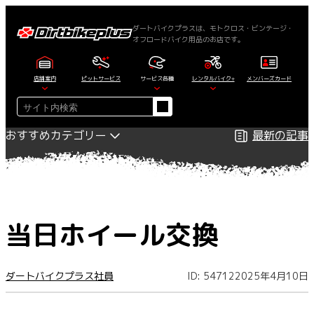
内
容
ダートバイクプラスは、モトクロス・ビンテージ・
オフロードバイク用品のお店です。
を
ス
キ
店舗案内
ピットサービス
サービス各種
レンタルバイク+
メンバーズカード
ッ
検
プ
索
おすすめカテゴリー
最新の記事
当日ホイール交換
ダートバイクプラス社員
ID: 54712
2025年4月10日