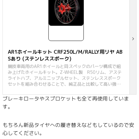
AR1ホイールキット CRF250L/M/RALLY用リヤ AB
Sあり (ステンレススポーク)
競技車両用のAR1ホイールと同スペックのパーツ構成で組
み上げたホイールキット。Z-WHEEL製 R50リム、アステ
ライトハブ、アルミニップルセット、ステンレススポーク
セットを組み合わせることで、純正品と比較して高い強度
を誇りながらも軽量化を達成。MX、EDレースでの使用を目
的とした
ブレーキロータやスプロケットも全て再使用していま
す。
もちろん新品タイヤへの履き替えなどもしているので安
心してください。