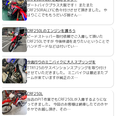
ダートバイクプラス大阪です！ またまた
CRF250RALLYに色々付けさせて頂きました。 や
はりここでももうだいぶ皆さん…
CRF250Lのエンジンを護ろう
ビードストッパー取付依頼でご入庫して頂いた
CRF250Lですが 今後林道を走りたいということで
ハンドガードなどは付いてい…
今流行りのミニバイクに大人スプリングを
TTR125のサスペンションスプリングを取り付け
させていただきました。 ミニバイクは最近またブ
ームが来ていますが純正のス…
CRF250L
当店のPIT作業でもCRF250Lが入庫するようにな
ってきました。 今回のお客様は納車したてのホヤ
ホヤでお越し頂き、その…